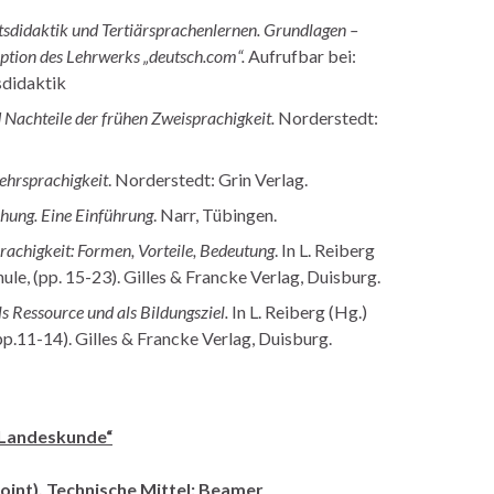
sdidaktik und Tertiärsprachenlernen. Grundlagen –
tion des Lehrwerks „deutsch.com“.
Aufrufbar bei:
didaktik
 Nachteile der frühen Zweisprachigkeit.
Norderstedt:
Mehrsprachigkeit
. Norderstedt: Grin Verlag.
hung. Eine Einführung
. Narr, Tübingen.
achigkeit: Formen, Vorteile, Bedeutung
. In L. Reiberg
e, (pp. 15-23). Gilles & Francke Verlag, Duisburg.
s Ressource und als Bildungsziel.
In L. Reiberg (Hg.)
.11-14). Gilles & Francke Verlag, Duisburg.
 „Landeskunde“
oint),
Technische Mittel: Beamer