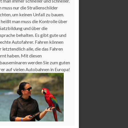
t man immer schneller und schneller.
 muss nur die Straßenschilder
chten, um keinen Unfall zu bauen.
 heißt man muss die Kontrolle über
 Satzbildung und über die
sprache behalten. Es gibt gute und
lechte Autofahrer. Fahren können
 letztendlich alle, die das Fahren
ernt haben. Mit diesen
bauseminaren werden Sie zum guten
rer auf vielen Autobahnen in Europa!