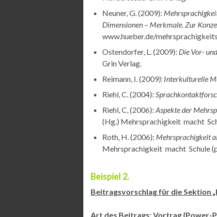
Neuner, G. (2009):
Mehrsprachigkeit
Dimensionen – Merkmale. Zur Konzep
www.hueber.de/mehrsprachigkeits
Ostendorfer, L. (2009):
Die Vor- und
Grin Verlag.
Reimann, I. (2009
): Interkulturelle 
Riehl, C. (2004):
Sprachkontaktforsc
Riehl, C, (2006):
Aspekte der Mehrspr
(Hg.) Mehrsprachigkeit macht Schul
Roth, H. (2006):
Mehrsprachigkeit al
Mehrsprachigkeit macht Schule (pp
Beispiel 2.
Beitragsvorschlag für die Sektion
Art des Beitrags: Vortrag (Power-P