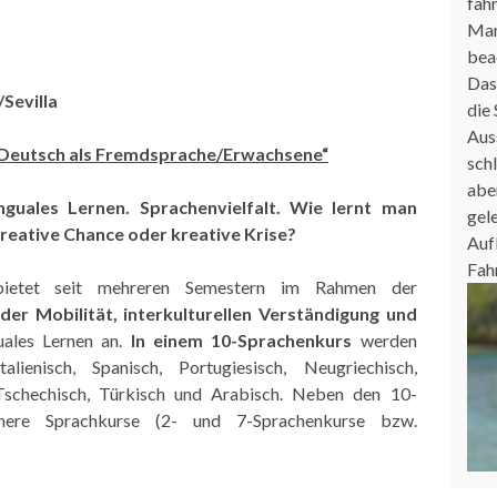
fähr
Man
bea
Das
Sevilla
die
Aus
 „Deutsch als Fremdsprache/Erwachsene“
sch
aber
inguales Lernen. Sprachenvielfalt.
Wie
lernt man
gel
reative Chance oder kreative Krise?
Auf
Fah
 bietet seit mehreren Semestern im Rahmen der
der Mobilität, interkulturellen Verständigung und
uales Lernen an.
In einem 10-Sprachenkurs
werden
alienisch, Spanisch, Portugiesisch, Neugriechisch,
, Tschechisch, Türkisch und Arabisch. Neben den 10-
nere Sprachkurse (2- und 7-Sprachenkurse bzw.